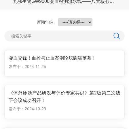
深耕规范诊疗，赋能检验临床——2026血栓与止血项目规范化检测及临床应用培训效果复盘会（邯郸站）圆满落幕
九强生物GW9000凝血检测流水线——八大核心功能优势，重新定义凝血检测效率
新闻年份：
凝血交锋！血栓与止血案例论坛圆满落幕！
发布于：2024-11-25
《体外诊断产品研发与评价专家共识》第2版第二次线
下会议成功召开！
发布于：2024-10-29