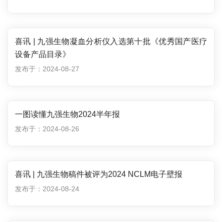
喜讯 | 九强生物凝血分析仪入选第十批《优秀国产医疗
设备产品目录》
发布于：2024-08-27
一图读懂九强生物2024半年报
发布于：2024-08-26
喜讯 | 九强生物稿件被评为2024 NCLM电子壁报
发布于：2024-08-24