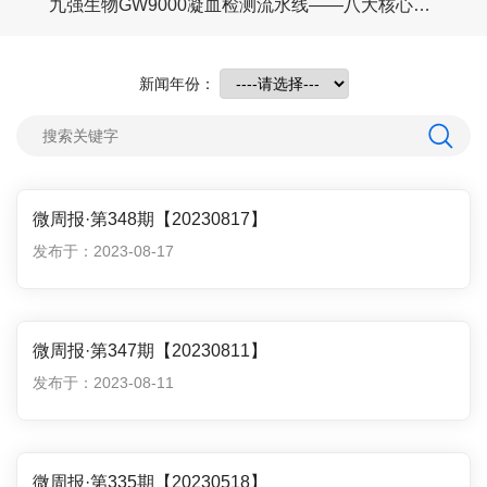
深耕规范诊疗，赋能检验临床——2026血栓与止血项目规范化检测及临床应用培训效果复盘会（邯郸站）圆满落幕
九强生物GW9000凝血检测流水线——八大核心功能优势，重新定义凝血检测效率
新闻年份：
微周报·第348期【20230817】
发布于：2023-08-17
微周报·第347期【20230811】
发布于：2023-08-11
微周报·第335期【20230518】