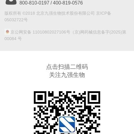
800-810-0197 / 400-819-0576
版权所有 ©2018 北京九强生物技术股份有限公司 京ICP备
05032722号
京公网安备 11010802027106号
（京)网药械信息备字(2025)第
00084 号
点击扫描二维码
关注九强生物