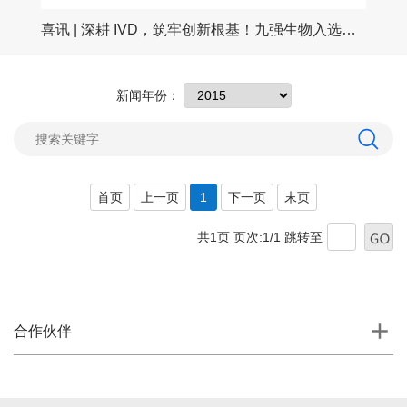
喜讯 | 深耕 IVD，筑牢创新根基！九强生物入选北京市重点实验室拟认定名单
！
新闻年份：
首页
上一页
1
下一页
末页
共1页 页次:1/1
跳转至
合作伙伴