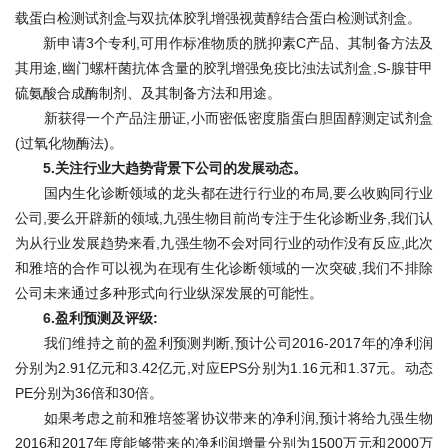
载蛋白检测试剂盒与双抗体胶乳增强视黄醇结合蛋白检测试剂盒。
新申请3个专利,可用作标准物质的胱抑素C产品、其制备方法及
其用途,幽门螺杆菌抗体含量的胶乳增强免疫比浊法试剂盒,S-腺苷甲
硫氨酸合成酶制剂、及其制备方法和用途。
新获得一个产品注册证,小而密低密度脂蛋白胆固醇测定试剂盒
(过氧化物酶法)。
5.关注行业大趋势背景下公司的发展动态。
国内生化诊断领域的龙头都在进行行业的布局,要么收购同行业
公司,要么开辟新的领域,九强生物目前尚专注于生化诊断业务,我们认
为从行业发展趋势来看,九强生物不会对同行业的动作没有反应,此次
和雅培的合作可以视为在现有生化诊断领域的一次突破,我们不排除
公司未来通过多种形式向行业纵深发展的可能性。
6.盈利预测及评级:
我们维持之前的盈利预测判断,预计公司2016-2017年的净利润
分别为2.91亿元和3.42亿元,对应EPS分别为1.16元和1.37元。动态
PE分别为36倍和30倍。
如果考虑之前和雅培签署协议带来的净利润,预计将给九强生物
2016和2017年度能够带来的净利润增量分别为1500万元和2000万