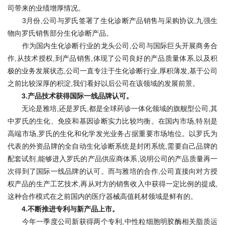
司带来的业绩增厚情况。
3月份,公司与罗氏签署了生化诊断产品销售与采购协议,九强生
物向罗氏销售部分生化诊断产品。
作为国内生化诊断行业的龙头公司,公司与国际巨头开展商务合
作,从技术授权,到产品销售,体现了公司良好的产品质量体系,以及积
极的业务发展状态,公司一直专注于生化诊断行业,厚积薄发,基于公司
之前比较深厚的积淀,我们看好以后公司在该领域的发展前景。
3.产品技术获得国际一线品牌认可。
无论是雅培,还是罗氏,都是全球药诊一体化领域的旗舰型公司,其
中罗氏的生化、免疫和基因诊断实力比较均衡。在国内市场,特别是
高端市场,罗氏的生化和化学发光业务占据重要市场地位。以罗氏为
代表的外资品牌的全自动生化诊断系统是封闭系统,需要自己品牌的
配套试剂,能够进入罗氏的产品供应商体系,说明公司的产品质量再一
次得到了国际一线品牌的认可。而与雅培的合作,公司直接向对方授
权产品的生产工艺技术,再从对方的销售收入中获得一定比例的提成,
这种合作模式在之前国内的医疗器械高值耗材领域是鲜有的。
4.不断推进专利与新产品上市。
今年一季度公司新获得两个专利,中性粒细胞明胶酶相关脂质运