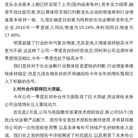
龙头企业基本上都已经实现了上市(国内或者海外),资本实力雄厚,融
资手段比较完善,所以整体而言我们判断龙头企业的增速将和行业增
速基本保持一致。
九强生物
是目前最为纯粹的生化诊断研发和生产
企业,2016年一季度收入同比增速为19.24%,净利润同比增速为
17.48%。
明显超越了行业的年均复合增速,尤其是收入增速保持较高水平
更为不易,这反映了公司一季度良好的经营状态;同时和公司近两年单
季度情况相比,今年一季度也处于较高水平。
我们坚持对于生化诊断行业整体投资逻辑的判断,行业增速将继
续保持稳定,但是九
强生
物良好的开局确实给今年全年的增长预期注
入了积极的信号。
2.对外合作获得巨大突破。
今年公司一季度在对外合作方面取得了巨大突破,而这将给未来
公司业绩增长注入重组动力。
首先是2月底,公司与美国
雅培
签署技术授权协议,将公司55个(首
批)生化诊断产品配方、质控等全套技术授权给雅培使用,并将获得雅
培公司的一次性授权使用费,以及未来每年可持续产生的销售收入提
成。我们在之前的报告中详细阐述了对此观点,以及测算了未来给公