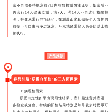
京不再需要持抵京前7日内核酸检测阴性证明，抵京后不
再实行14天健康监测，满7天、满14天不再进行核酸检
测，持健康通行码“绿码”，在测温正常且做好个人防护的
前提下可自由有序进返京。环京地区通勤人员参照以上措
施执行。
产品推荐
★
容易引起“尿蛋白阳性”的三方面因素
01病理性因素
尿蛋白定性如果出现阳性结果，应引起注意并应进一
步检查或复查。持续的阳性结果特别是加号较多时提示可
能患有急性肾炎、慢性肾炎、肾盂肾炎、肾结核、肾肿