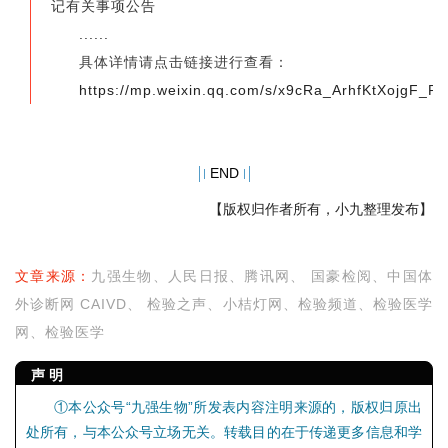
记有关事项公告
......
具体详情请点击链接进行查看：
https://mp.weixin.qq.com/s/x9cRa_ArhfKtXojgF_
END
【版权归作者所有，小九整理发布】
文章来源：
九强生物、人民日报、
腾讯网、 国豪检阅、中国体
外诊断网 CAIVD、 检验之声、小桔灯网、检验频道、检验医学
网、检验医学
声 明
①本公众号“九强生物”所发表内容注明来源的，版权归原出
处所有，与本公众号立场无关。转载目的在于传递更多信息和学