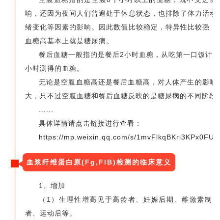
响，还因为夜间人们普遍处于休息状态，也排除了体力活动
绪变化等因素的影响。因此数值比较稳定，特异性比较强，
血糖高基本上就是糖尿病。
餐后血糖一般指的是餐后2小时血糖，从吃第一口饭计时
小时测得的血糖。
无论是空腹血糖高还是餐后血糖高，对人体产生的影响
大，只不过空腹血糖和餐后血糖反映的是糖尿病的不同阶段
......
具体详情请点击链接进行查看：
https://mp.weixin.qq.com/s/1mvFlkqBKri3KPx0FUx
血浆纤维蛋白原(Fg,FIB)检测的临床意义
1、增加
（1）生理性增高见于高龄者、妊娠后期、雌激素制
者、运动后等。