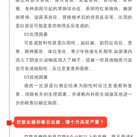
瘤、各种原因引起的肾病综合征、系统性红斑狼疮、糖尿
病肾病、泌尿系炎症、肾移植术后的排异反应等。出现的
蛋白尿还可能是某些病理反应造成的。
02生理因素
可造成暂时性尿蛋白阳性，如妊娠、剧烈运动后、受
寒、精神紧张、体位变化、青少年快速生长期等;如尿液内
混入了阴道分泌物或混入了精子，或被一些其他物质污染
也可造成假阳性，应注意复查和观察。
03其他因素
偶然一次尿蛋白测定结果为阳性时应注意观察和复
查，排除有关的生理因素，并请教内科医生或做其他进一
步的检查以确定病因。
空腹血糖和餐后血糖，哪个升高更严重？
空腹血糖指的是空腹8个小时以上的血糖，既不受进食