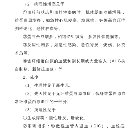
（2）病理性增高见于
①血栓前状态和血栓性疾病时，机体凝血功能增强，
维蛋白原增多，如急性心肌梗塞、糖尿病、妊娠高血压症
粥样硬化、恶性肿瘤等。
②蛋白合成增多，如结缔组织病、多发性骨髓瘤等。
③反应性增多，如急性感染、急性肾炎、烧伤、休克
术后等。
④含纤维蛋白原的血液制剂长期或大量输入（AHG抗
白制剂、新鲜冻血浆）等
2、减少
（1）生理性见于新生儿。
（2）先天性见于无纤维蛋白原血症，低纤维蛋白原血
常纤维蛋白原血症的一部分。
（3）病理性见于
①生成障碍：慢性肝炎、肝硬化。
②消耗增多：弥散性血管内凝血（DIC）、血栓症