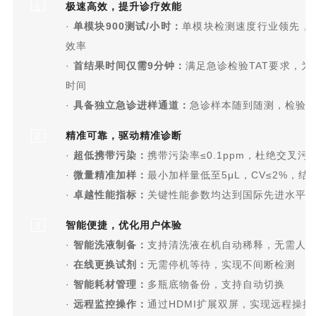
极速高效，提升诊疗效能
1
·
单模块900测试/小时：
单模块检测速度行业领先，
效率
·
首结果时间仅需9分钟：
满足急诊检验TAT要求，为
时间
·
具备独立急诊进样通道：
急诊样本随到随测，检验效
精准可靠，驱动精准诊断
2
·
超低携带污染：
携带污染率≤0.1ppm，杜绝交叉污
·
微量精准加样：
最小加样量低至5μL，CV≤2%，结
·
卓越性能指标：
关键性能参数均达到国际先进水平
智能便捷，优化用户体验
3
·
智能洗液制备：
支持清洗液在机自动稀释，无需人
·
在线更换试剂：
无需停机等待，实现不间断检测
·
智能耗材管理：
多瓶底物备份，支持自动切换
·
远程监控操作：
通过HDMI扩展双屏，实现远程操控