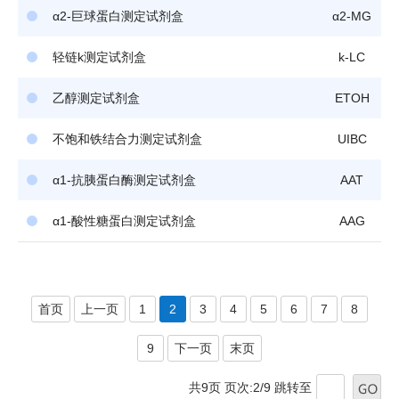
α2-巨球蛋白测定试剂盒
α2-MG
轻链k测定试剂盒
k-LC
乙醇测定试剂盒
ETOH
不饱和铁结合力测定试剂盒
UIBC
α1-抗胰蛋白酶测定试剂盒
AAT
α1-酸性糖蛋白测定试剂盒
AAG
首页
上一页
1
2
3
4
5
6
7
8
9
下一页
末页
共9页 页次:2/9
跳转至