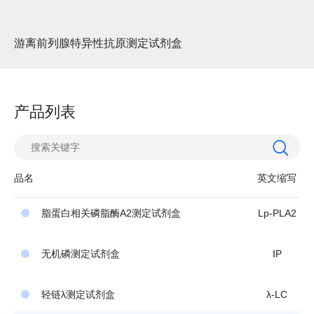
游离前列腺特异性抗原测定试剂盒
神
产品列表
品名
英文缩写
脂蛋白相关磷脂酶A2测定试剂盒
Lp-PLA2
无机磷测定试剂盒
IP
轻链λ测定试剂盒
λ-LC