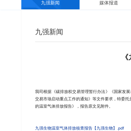
九强新闻
媒体报道
九强新闻
《
我司根据《碳排放权交易管理暂行办法》《国家发展
交易市场启动重点工作的通知》等文件要求，特委托北
的温室气体排放报告》，报告原文见附件。
九强生物温室气体排放核查报告【九强生物】.pdf