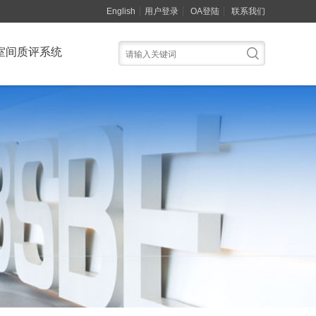
English
用户登录
OA登陆
联系我们
室间质评系统