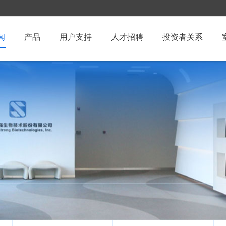
闻
产品
用户支持
人才招聘
投资者关系